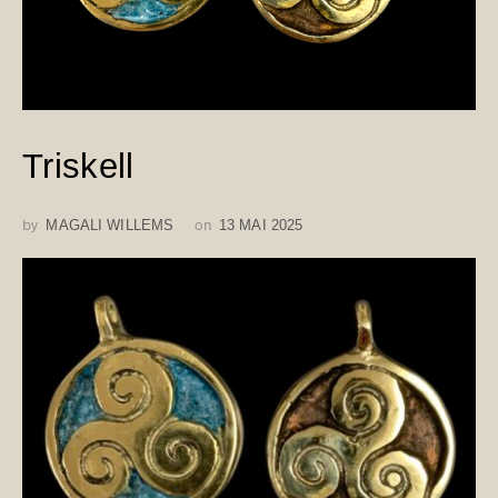
Triskell
by
on
MAGALI WILLEMS
13 MAI 2025